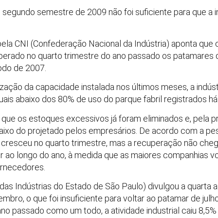
segundo semestre de 2009 não foi suficiente para que a i
la CNI (Confederação Nacional da Indústria) aponta que o
rado no quarto trimestre do ano passado os patamares d
odo de 2007.
ação da capacidade instalada nos últimos meses, a indústr
ais abaixo dos 80% de uso do parque fabril registrados há
e os estoques excessivos já foram eliminados e, pela pr
baixo do projetado pelos empresários. De acordo com a pe
 cresceu no quarto trimestre, mas a recuperação não che
r ao longo do ano, à medida que as maiores companhias vo
rnecedores.
s Indústrias do Estado de São Paulo) divulgou a quarta al
embro, o que foi insuficiente para voltar ao patamar de julh
ano passado como um todo, a atividade industrial caiu 8,5