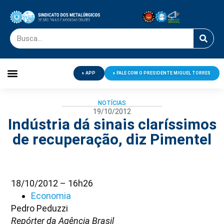
APP
FALE COM O PRESIDENTE MIGUEL TORRES
Palavra do Presidente
Jornal O Metalúrgico
Clube de Campo
Centro de Lazer
NOTÍCIAS
19/10/2012
Indústria dá sinais claríssimos
de recuperação, diz Pimentel
18/10/2012 – 16h26
Economia
Pedro Peduzzi
Repórter da Agência Brasil