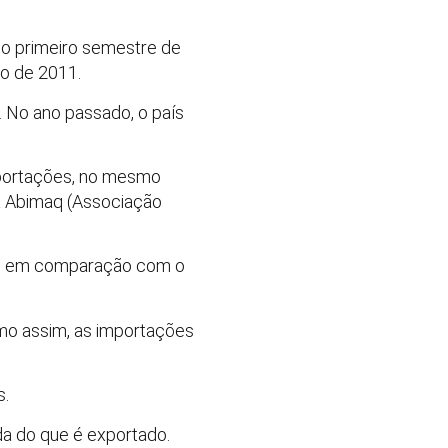
no primeiro semestre de
do de 2011.
s. No ano passado, o país
exportações, no mesmo
a Abimaq (Associação
12, em comparação com o
smo assim, as importações
s.
a do que é exportado.