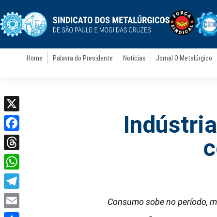
Home
Palavra do Presidente
Notícias
Jornal O Metalúrgico
Indústri
X
Facebook
c
Threads
WhatsApp
Telegram
Consumo sobe no período, ma
Email