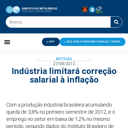
APP
FALE COM O PRESIDENTE MIGUEL TORRES
Palavra do Presidente
Jornal O Metalúrgico
Clube de Campo
Centro de Lazer
NOTÍCIAS
27/08/2012
Indústria limitará correção
salarial à inflação
Com a produção industrial brasileira acumulando
queda de 3,8% no primeiro semestre de 2012, e o
emprego no setor em baixa de 1,2% no mesmo
período, segundo dados do Instituto Brasileiro de