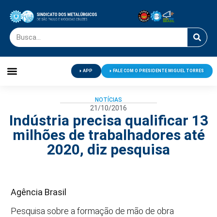
APP
FALE COM O PRESIDENTE MIGUEL TORRES
Palavra do Presidente
Jornal O Metalúrgico
Clube de Campo
Centro de Lazer
NOTÍCIAS
21/10/2016
Indústria precisa qualificar 13
milhões de trabalhadores até
2020, diz pesquisa
Agência Brasil
Pesquisa sobre a formação de mão de obra