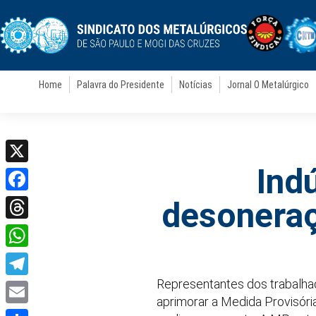
Home
Palavra do Presidente
Notícias
Jornal O Metalúrgico
Ind
X
Facebook
desoneraç
Threads
WhatsApp
Representantes dos trabalhad
Telegram
aprimorar a Medida Provisóri
Email