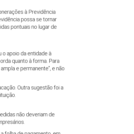
onerações à Previdência
vidência possa se tornar
das pontuais no lugar de
 o apoio da entidade à
corda quanto à forma. Para
ta, ampla e permanente”, e não
ucação. Outra sugestão foi a
tuição.
medidas não deveriam de
mpresários.
e a folha de pagamento, em