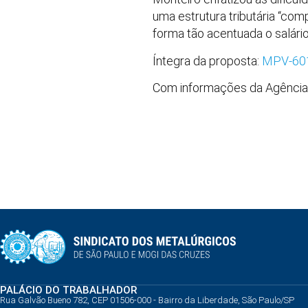
uma estrutura tributária “com
forma tão acentuada o salário
Íntegra da proposta:
MPV-60
Com informações da Agênci
PALÁCIO DO TRABALHADOR
Rua Galvão Bueno 782, CEP 01506-000 - Bairro da Liberdade, São Paulo/SP