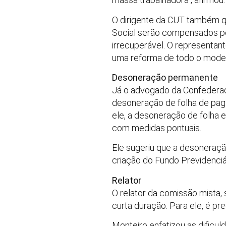
O dirigente da CUT também q
Social serão compensados pel
irrecuperável. O representa
uma reforma de todo o modelo
Desoneração permanente
Já o advogado da Confederaçã
desoneração de folha de paga
ele, a desoneração de folha e 
com medidas pontuais.
Ele sugeriu que a desoneraçã
criação do Fundo Previdenciár
Relator
O relator da comissão mista
curta duração. Para ele, é p
Monteiro enfatizou as dificu