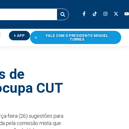
APP
FALE COM O PRESIDENTE MIGUEL
TORRES
s de
eocupa CUT
rça-feira (26) sugestões para
ada pela comissão mista que