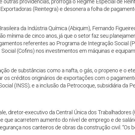
tre outras providências, prorroga o Regime Especial de Rei
 Exportadoras (Reintegra) e desonera a folha de pagamen
asileira da Indústria Química (Abiquim), Fernando Figueir
 mínima de cinco anos, já que o setor faz seu planejamen
amentos referentes ao Programa de Integração Social (PIS
 Social (Cofins) nos investimentos em máquinas e equipa
ão de substâncias como a nafta, o gás, o propeno e o ete
s créditos originários de exportações com o pagamento
Social (INSS); e a inclusão da Petrocoque, subsidiária da P
le, diretor-executivo da Central Única dos Trabalhadores 
o e que acarretem aumento do nível de emprego e de salári
gurança nos canteiros de obras da construção civil. “Os 