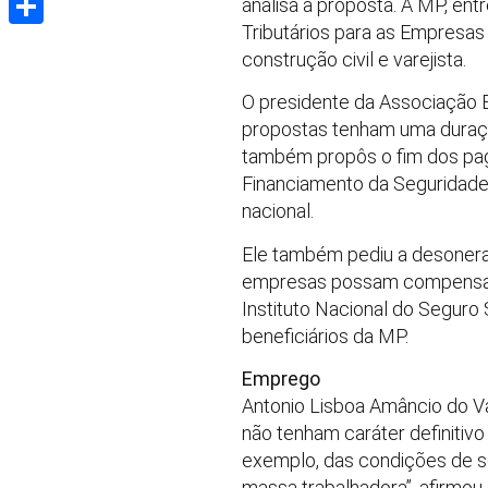
analisa a proposta. A MP, en
Tributários para as Empresas
Share
construção civil e varejista.
O presidente da Associação Br
propostas tenham uma duração
também propôs o fim dos pag
Financiamento da Seguridade
nacional.
Ele também pediu a desoneraç
empresas possam compensar o
Instituto Nacional do Seguro 
beneficiários da MP.
Emprego
Antonio Lisboa Amâncio do Va
não tenham caráter definitiv
exemplo, das condições de se
massa trabalhadora”, afirmou.