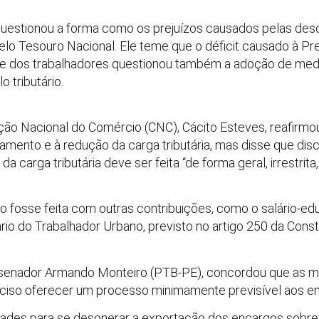
uestionou a forma como os prejuízos causados pelas des
o Tesouro Nacional. Ele teme que o déficit causado à Pre
nte dos trabalhadores questionou também a adoção de medi
 tributário.
o Nacional do Comércio (CNC), Cácito Esteves, reafirmou
mento e à redução da carga tributária, mas disse que dis
da carga tributária deve ser feita “de forma geral, irrestri
o fosse feita com outras contribuições, como o salário-ed
io do Trabalhador Urbano, previsto no artigo 250 da Consti
, senador Armando Monteiro (PTB-PE), concordou que as 
reciso oferecer um processo minimamente previsível aos e
ldades para se desonerar a exportação dos encargos sobr