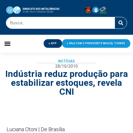
APP
FALE COM O PRESIDENTE MIGUEL TORRES
Palavra do Presidente
Jornal O Metalúrgico
Clube de Campo
Centro de Lazer
NOTÍCIAS
28/10/2010
Indústria reduz produção para
estabilizar estoques, revela
CNI
Luciana Otoni | De Brasília