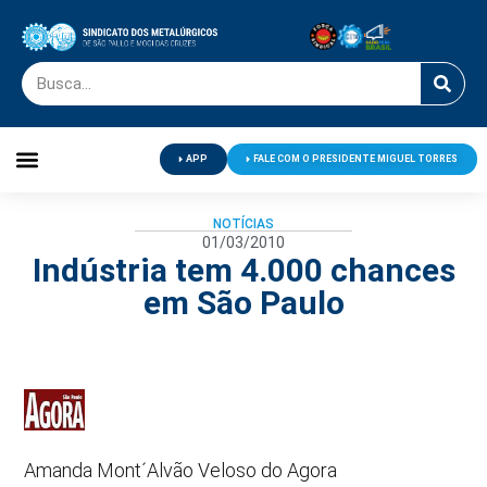
APP
FALE COM O PRESIDENTE MIGUEL TORRES
Palavra do Presidente
Jornal O Metalúrgico
Clube de Campo
Centro de Lazer
NOTÍCIAS
01/03/2010
Indústria tem 4.000 chances
em São Paulo
Amanda Mont´Alvão Veloso do Agora