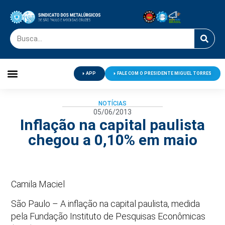
APP
FALE COM O PRESIDENTE MIGUEL TORRES
Palavra do Presidente
Jornal O Metalúrgico
Clube de Campo
Centro de Lazer
NOTÍCIAS
05/06/2013
Inflação na capital paulista
chegou a 0,10% em maio
Camila Maciel
São Paulo – A inflação na capital paulista, medida
pela Fundação Instituto de Pesquisas Econômicas