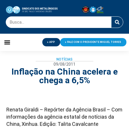
APP
FALE COM O PRESIDENTE MIGUEL TORRES
Palavra do Presidente
Jornal O Metalúrgico
Clube de Campo
Centro de Lazer
NOTÍCIAS
09/08/2011
Inflação na China acelera e
chega a 6,5%
Renata Giraldi – Repórter da Agência Brasil – Com
informações da agência estatal de notícias da
China, Xinhua. Edição: Talita Cavalcante