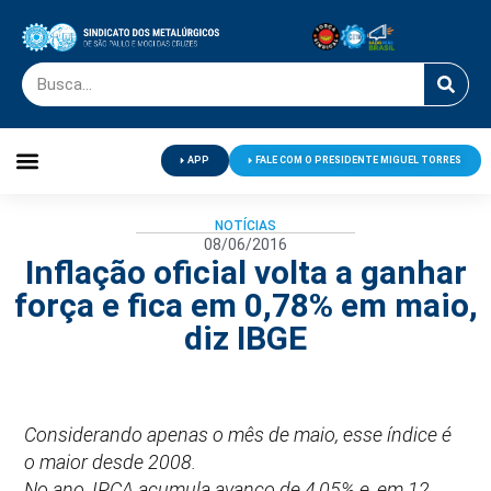
APP
FALE COM O PRESIDENTE MIGUEL TORRES
Palavra do Presidente
Jornal O Metalúrgico
Clube de Campo
Centro de Lazer
NOTÍCIAS
08/06/2016
Inflação oficial volta a ganhar
força e fica em 0,78% em maio,
diz IBGE
Considerando apenas o mês de maio, esse índice é
o maior desde 2008.
No ano, IPCA acumula avanço de 4,05% e, em 12