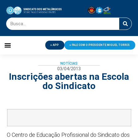
APP
FALE COM O PRESIDENTE MIGUEL TORRES
Palavra do Presidente
Jornal O Metalúrgico
Clube de Campo
Centro de Lazer
NOTÍCIAS
03/04/2013
Inscrições abertas na Escola
do Sindicato
O Centro de Educação Profissional do Sindicato dos