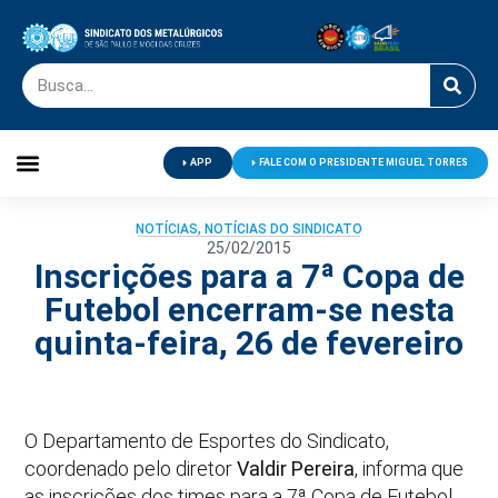
APP
FALE COM O PRESIDENTE MIGUEL TORRES
Palavra do Presidente
Jornal O Metalúrgico
Clube de Campo
Centro de Lazer
NOTÍCIAS
,
NOTÍCIAS DO SINDICATO
25/02/2015
Inscrições para a 7ª Copa de
Futebol encerram-se nesta
quinta-feira, 26 de fevereiro
O Departamento de Esportes do Sindicato,
coordenado pelo diretor
Valdir Pereira
, informa que
as inscrições dos times para a 7ª Copa de Futebol