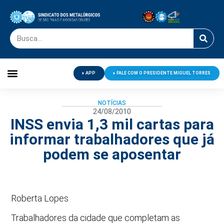
APP
FALE COM O PRESIDENTE MIGUEL TORRES
Palavra do Presidente
Jornal O Metalúrgico
Clube de Campo
Centro de Lazer
NOTÍCIAS
24/08/2010
INSS envia 1,3 mil cartas para
informar trabalhadores que já
podem se aposentar
Roberta Lopes
Trabalhadores da cidade que completam as