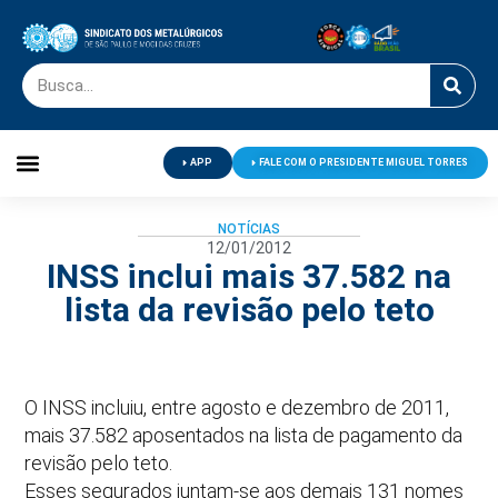
APP
FALE COM O PRESIDENTE MIGUEL TORRES
Palavra do Presidente
Jornal O Metalúrgico
Clube de Campo
Centro de Lazer
NOTÍCIAS
12/01/2012
INSS inclui mais 37.582 na
lista da revisão pelo teto
O INSS incluiu, entre agosto e dezembro de 2011,
mais 37.582 aposentados na lista de pagamento da
revisão pelo teto.
Esses segurados juntam-se aos demais 131 nomes