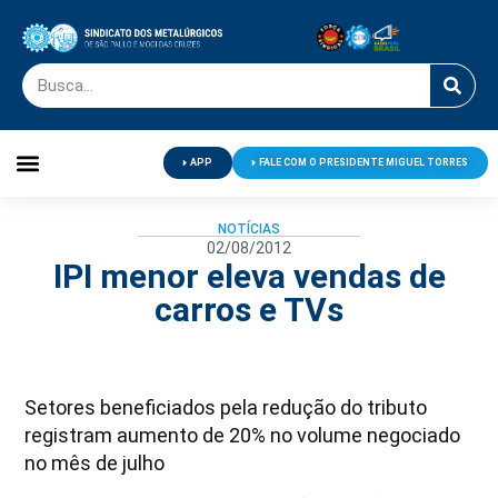
APP
FALE COM O PRESIDENTE MIGUEL TORRES
Palavra do Presidente
Jornal O Metalúrgico
Clube de Campo
Centro de Lazer
NOTÍCIAS
02/08/2012
IPI menor eleva vendas de
carros e TVs
Setores beneficiados pela redução do tributo
registram aumento de 20% no volume negociado
no mês de julho