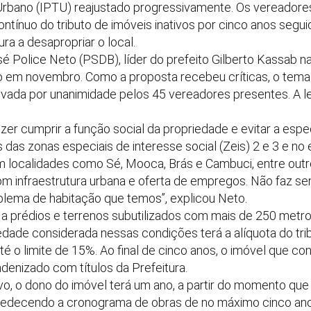
l Urbano (IPTU) reajustado progressivamente. Os vereadore
ntínuo do tributo de imóveis inativos por cinco anos segu
ura a desapropriar o local.
 Police Neto (PSDB), líder do prefeito Gilberto Kassab na 
 em novembro. Como a proposta recebeu críticas, o tema 
vada por unanimidade pelos 45 vereadores presentes. A le
zer cumprir a função social da propriedade e evitar a espe
s das zonas especiais de interesse social (Zeis) 2 e 3 e n
 localidades como Sé, Mooca, Brás e Cambuci, entre outr
m infraestrutura urbana e oferta de empregos. Não faz sen
oblema de habitação que temos”, explicou Neto.
 a prédios e terrenos subutilizados com mais de 250 metro
edade considerada nessas condições terá a alíquota do tri
é o limite de 15%. Ao final de cinco anos, o imóvel que co
denizado com títulos da Prefeitura.
o, o dono do imóvel terá um ano, a partir do momento que f
obedecendo a cronograma de obras de no máximo cinco an