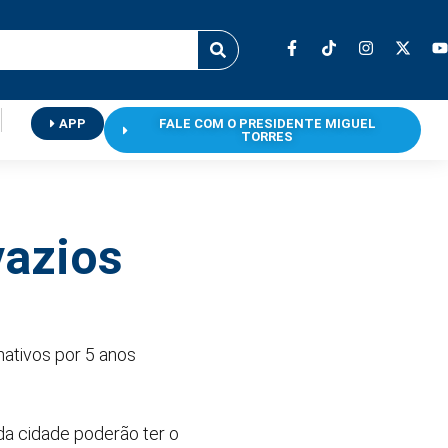
APP
FALE COM O PRESIDENTE MIGUEL
TORRES
vazios
ativos por 5 anos
da cidade poderão ter o