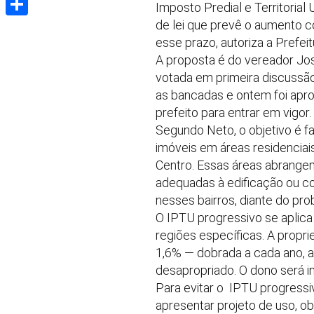
Imposto Predial e Territoria
de lei que prevê o aumento co
Share
esse prazo, autoriza a Prefeit
A proposta é do vereador José
votada em primeira discussão
as bancadas e ontem foi apro
prefeito para entrar em vigor.
Segundo Neto, o objetivo é fa
imóveis em áreas residenciai
Centro. Essas áreas abrangem
adequadas à edificação ou co
nesses bairros, diante do pr
O IPTU progressivo se aplica
regiões específicas. A propri
1,6% — dobrada a cada ano, at
desapropriado. O dono será in
Para evitar o IPTU progressiv
apresentar projeto de uso, 