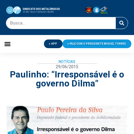
APP
FALE COM O PRESIDENTE MIGUEL TORRES
Palavra do Presidente
Jornal O Metalúrgico
Clube de Campo
Centro de Lazer
NOTÍCIAS
29/06/2015
Paulinho: “Irresponsável é o
governo Dilma”