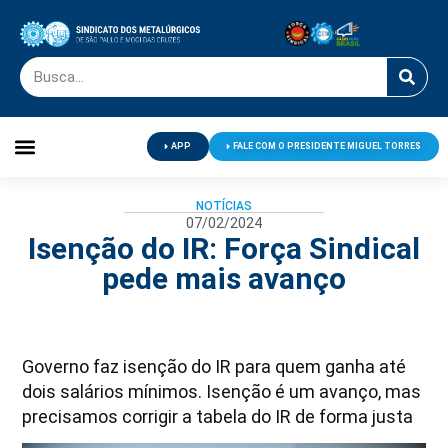
APP
FALE COM O PRESIDENTE MIGUEL TORRES
Palavra do Presidente
Jornal O Metalúrgico
Clube de Campo
Centro de Lazer
NOTÍCIAS
07/02/2024
Isenção do IR: Força Sindical
pede mais avanço
Governo faz isenção do IR para quem ganha até
dois salários mínimos. Isenção é um avanço, mas
precisamos corrigir a tabela do IR de forma justa