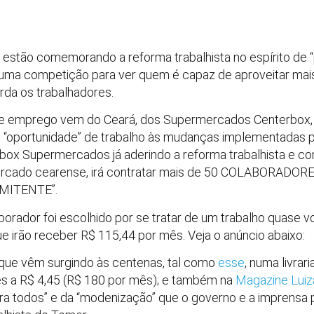
ís estão comemorando a reforma trabalhista no espírito de
ma competição para ver quem é capaz de aproveitar mais
rda os trabalhadores.
 de emprego vem do Ceará, dos Supermercados Centerbox, 
a “oportunidade” de trabalho às mudanças implementadas p
box Supermercados já aderindo a reforma trabalhista e com
rcado cearense, irá contratar mais de 50 COLABORADORE
MITENTE”.
ador foi escolhido por se tratar de um trabalho quase vol
e irão receber R$ 115,44 por mês. Veja o anúncio abaixo:
que vêm surgindo às centenas, tal como
esse
, numa livrar
es a R$ 4,45 (R$ 180 por mês); e também na
Magazine Luiz
ara todos” e da “modenização” que o governo e a imprensa 