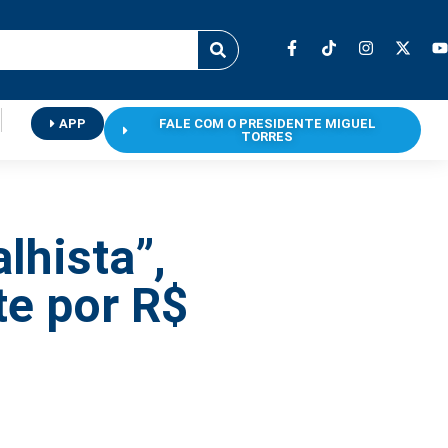
APP
FALE COM O PRESIDENTE MIGUEL
TORRES
lhista”,
te por R$