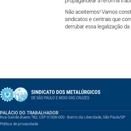
propagandear a reforma traba
Não aceitemos! Vamos constr
sindicatos e centrais que co
derrubar essa legalização da
PALÁCIO DO TRABALHADOR
Rua Galvão Bueno 782, CEP 01506-000 - Bairro da Liberdade, São Paulo/SP
Política de privacidade