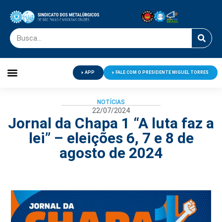
APP
FALE COM O PRESIDENTE MIGUEL TORRES
Palavra do Presidente
Jornal O Metalúrgico
Clube de Campo
Centro de Lazer
NOTÍCIAS
22/07/2024
Jornal da Chapa 1 “A luta faz a
lei” – eleições 6, 7 e 8 de
agosto de 2024