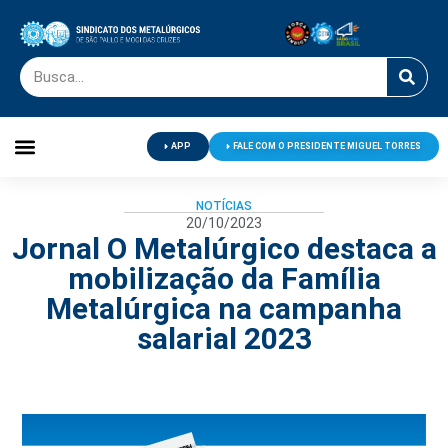
APP
FALE COM O PRESIDENTE MIGUEL TORRES
Palavra do Presidente
Jornal O Metalúrgico
Clube de Campo
Centro de Lazer
NOTÍCIAS
20/10/2023
Jornal O Metalúrgico destaca a
mobilização da Família
Metalúrgica na campanha
salarial 2023