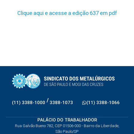
Clique aqui e acesse a edição 637 em pdf
/
(11) 3388-1000
3388-1073
(11) 3388-1066
PALÁCIO DO TRABALHADOR
Rua Galvão Bueno 782, CEP 01506-000 - Bairro da Liberdade,
São Paulo/SP