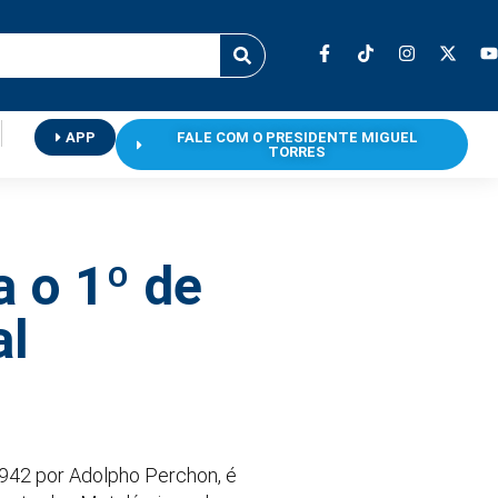
APP
FALE COM O PRESIDENTE MIGUEL
TORRES
a o 1º de
al
1942 por Adolpho Perchon, é