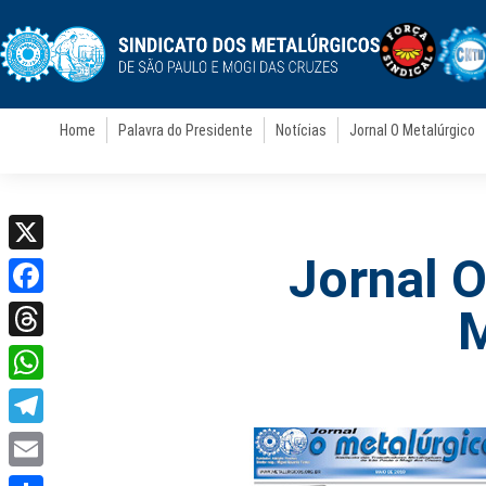
Home
Palavra do Presidente
Notícias
Jornal O Metalúrgico
Jornal O
X
Facebook
M
Threads
WhatsApp
Telegram
Email