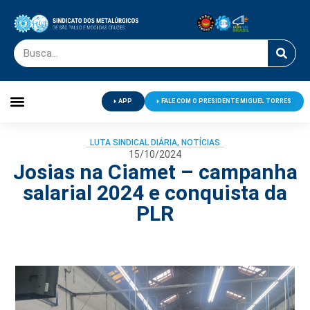
APP
FALE COM O PRESIDENTE MIGUEL TORRES
Palavra do Presidente
Jornal O Metalúrgico
Clube de Campo
Centro de Lazer
LUTA SINDICAL DIÁRIA
,
NOTÍCIAS
15/10/2024
Josias na Ciamet – campanha
salarial 2024 e conquista da
PLR