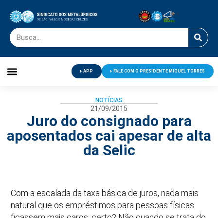
APP
FALE COM O PRESIDENTE MIGUEL TORRES
Palavra do Presidente
Jornal O Metalúrgico
Clube de Campo
Centro de Lazer
NOTÍCIAS
21/09/2015
Juro do consignado para
aposentados cai apesar de alta
da Selic
Com a escalada da taxa básica de juros, nada mais
natural que os empréstimos para pessoas físicas
ficassem mais caros, certo? Não quando se trata do