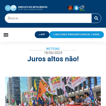
APP
FALE COM O PRESIDENTE MIGUEL TORRES
Palavra do Presidente
Jornal O Metalúrgico
Clube de Campo
Centro de Lazer
NOTÍCIAS
18/06/2024
Juros altos não!