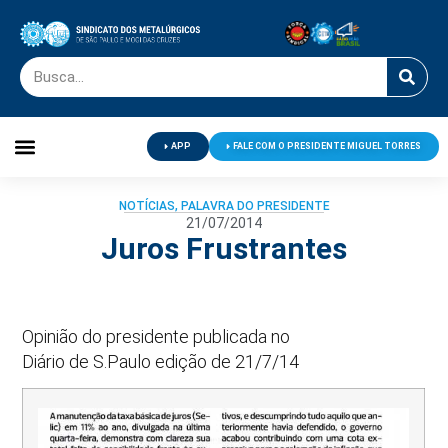
APP
FALE COM O PRESIDENTE MIGUEL TORRES
Palavra do Presidente
Jornal O Metalúrgico
Clube de Campo
Centro de Lazer
NOTÍCIAS
,
PALAVRA DO PRESIDENTE
21/07/2014
Juros Frustrantes
Opinião do presidente publicada no
Diário de S.Paulo edição de 21/7/14