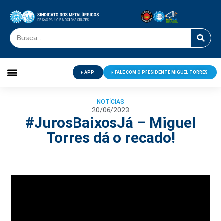
APP
FALE COM O PRESIDENTE MIGUEL TORRES
Palavra do Presidente
Jornal O Metalúrgico
Clube de Campo
Centro de Lazer
NOTÍCIAS
20/06/2023
#JurosBaixosJá – Miguel
Torres dá o recado!