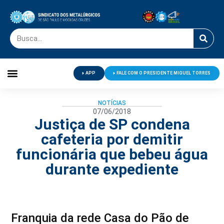
APP
FALE COM O PRESIDENTE MIGUEL TORRES
Palavra do Presidente
Jornal O Metalúrgico
Clube de Campo
Centro de Lazer
NOTÍCIAS
07/06/2018
Justiça de SP condena
cafeteria por demitir
funcionária que bebeu água
durante expediente
Franquia da rede Casa do Pão de