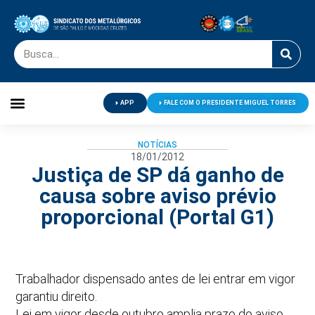
APP
FALE COM O PRESIDENTE MIGUEL TORRES
Palavra do Presidente
Jornal O Metalúrgico
Clube de Campo
Centro de Lazer
NOTÍCIAS
18/01/2012
Justiça de SP dá ganho de
causa sobre aviso prévio
proporcional (Portal G1)
Trabalhador dispensado antes de lei entrar em vigor
garantiu direito.
Lei em vigor desde outubro amplia prazo do aviso