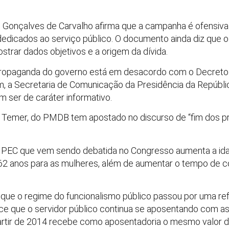
e Gonçalves de Carvalho afirma que a campanha é ofensiv
dicados ao serviço público. O documento ainda diz que o
strar dados objetivos e a origem da dívida.
propaganda do governo está em desacordo com o Decreto 
m, a Secretaria de Comunicação da Presidência da Repúbl
ser de caráter informativo.
 Temer, do PMDB tem apostado no discurso de “fim dos priv
da PEC que vem sendo debatida no Congresso aumenta a id
62 anos para as mulheres, além de aumentar o tempo de co
 que o regime do funcionalismo público passou por uma re
e que o servidor público continua se aposentando com as 
partir de 2014 recebe como aposentadoria o mesmo valor do