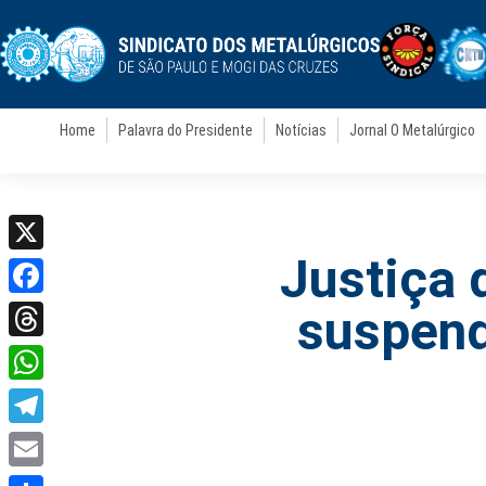
Home
Palavra do Presidente
Notícias
Jornal O Metalúrgico
Justiça 
X
Facebook
suspend
Threads
WhatsApp
Telegram
Email