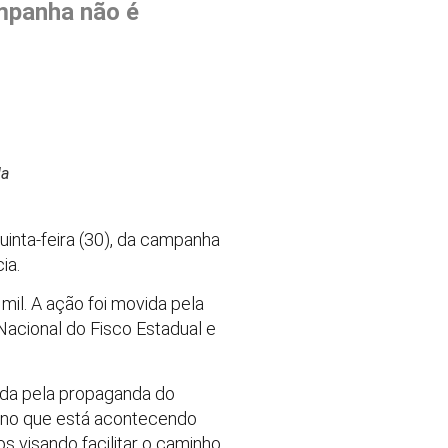
ampanha não é
da
uinta-feira (30), da campanha
ia.
il. A ação foi movida pela
Nacional do Fisco Estadual e
gida pela propaganda do
dano que está acontecendo
 visando facilitar o caminho