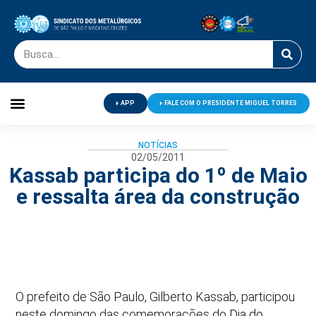
APP
FALE COM O PRESIDENTE MIGUEL TORRES
Palavra do Presidente
Jornal O Metalúrgico
Clube de Campo
Centro de Lazer
NOTÍCIAS
02/05/2011
Kassab participa do 1º de Maio
e ressalta área da construção
O prefeito de São Paulo, Gilberto Kassab, participou
neste domingo das comemorações do
Dia do