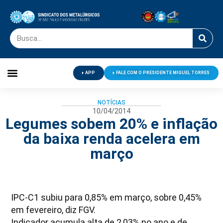
APP
FALE COM O PRESIDENTE MIGUEL TORRES
Palavra do Presidente
Jornal O Metalúrgico
Clube de Campo
Centro de Lazer
NOTÍCIAS
10/04/2014
Legumes sobem 20% e inflação
da baixa renda acelera em
março
IPC-C1 subiu para 0,85% em março, sobre 0,45%
em fevereiro, diz FGV.
Indicador acumula alta de 2,03% no ano e de