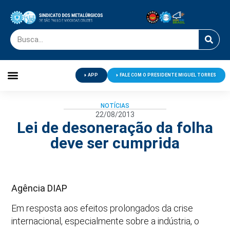
APP
FALE COM O PRESIDENTE MIGUEL TORRES
Palavra do Presidente
Jornal O Metalúrgico
Clube de Campo
Centro de Lazer
NOTÍCIAS
22/08/2013
Lei de desoneração da folha
deve ser cumprida
Agência DIAP
Em resposta aos efeitos prolongados da crise
internacional, especialmente sobre a indústria, o