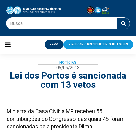
APP
FALE COM O PRESIDENTE MIGUEL TORRES
Palavra do Presidente
Jornal O Metalúrgico
Clube de Campo
Centro de Lazer
NOTÍCIAS
05/06/2013
Lei dos Portos é sancionada
com 13 vetos
Ministra da Casa Civil: a MP recebeu 55
contribuições do Congresso, das quais 45 foram
sancionadas pela presidente Dilma.