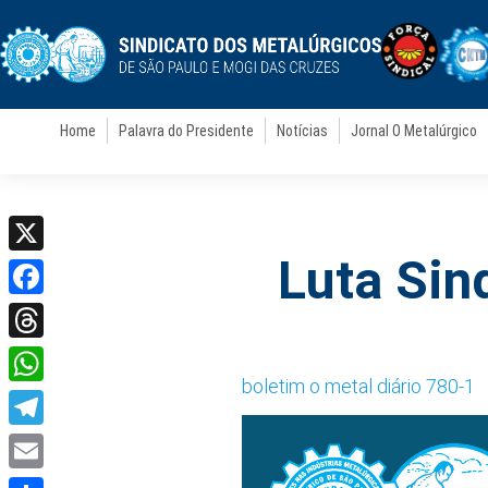
Home
Palavra do Presidente
Notícias
Jornal O Metalúrgico
Luta Sin
X
Facebook
Threads
boletim o metal diário 780-1
WhatsApp
Telegram
Email