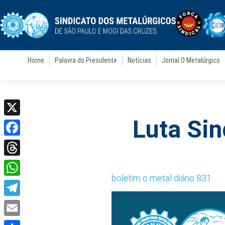
Home
Palavra do Presidente
Notícias
Jornal O Metalúrgico
Luta Si
X
Facebook
Threads
boletim o metal diário 831
WhatsApp
Telegram
Email