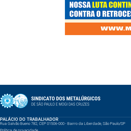
PALÁCIO DO TRABALHADOR
Rua Galvão Bueno 782, CEP 01506-000 - Bairro da Liberdade, São Paulo/SP
Política de privacidade