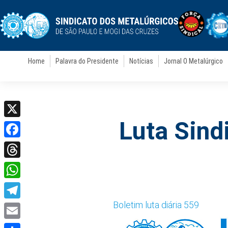
Home
Palavra do Presidente
Notícias
Jornal O Metalúrgico
Luta Sindi
X
Facebook
Threads
WhatsApp
Boletim luta diária 559
Telegram
Email