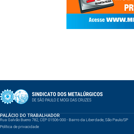
PALÁCIO DO TRABALHADOR
Rua Galvão Bueno 782, CEP 01506-000 - Bairro da Liberdade, São Paulo/SP
Política de privacidade