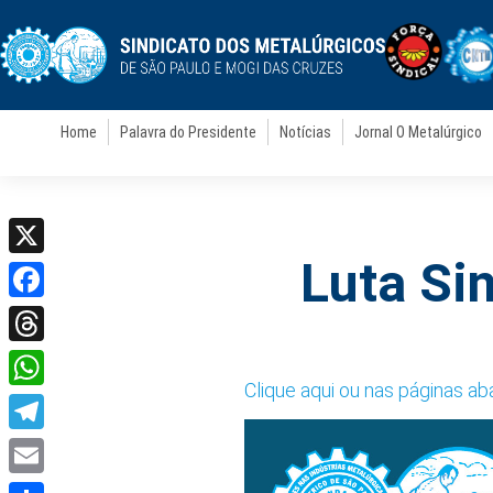
Home
Palavra do Presidente
Notícias
Jornal O Metalúrgico
Luta Si
X
Facebook
Threads
Clique aqui ou nas páginas a
WhatsApp
Telegram
Email