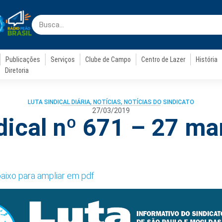
Publicações
Serviços
Clube de Campo
Centro de Lazer
História
Diretoria
LUTA SINDICAL DIÁRIA
,
NOTÍCIAS
,
NOTÍCIAS DO SINDICATO
27/03/2019
dical nº 671 – 27 m
baixo para ampliar em pdf