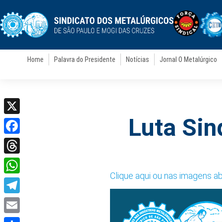
Home
Palavra do Presidente
Notícias
Jornal O Metalúrgico
Luta Sin
X
Facebook
Threads
Clique aqui ou nas imagens a
WhatsApp
Telegram
Email