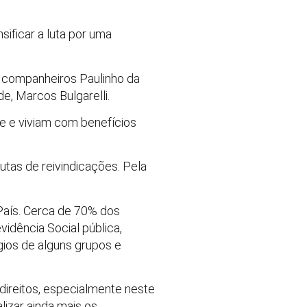
sificar a luta por uma
s companheiros Paulinho da
de, Marcos Bulgarelli.
se e viviam com benefícios
tas de reivindicações. Pela
 País. Cerca de 70% dos
idência Social pública,
égios de alguns grupos e
ireitos, especialmente neste
izar ainda mais os