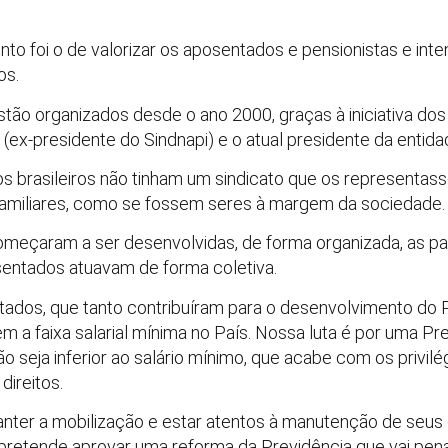
nto foi o de valorizar os aposentados e pensionistas e inten
os.
stão organizados desde o ano 2000, graças à iniciativa do
 (ex-presidente do Sindnapi) e o atual presidente da entida
s brasileiros não tinham um sindicato que os representas
familiares, como se fossem seres à margem da sociedade.
omeçaram a ser desenvolvidas, de forma organizada, as pau
osentados atuavam de forma coletiva.
ntados, que tanto contribuíram para o desenvolvimento do
a faixa salarial mínima no País. Nossa luta é por uma Prev
o seja inferior ao salário mínimo, que acabe com os privil
direitos.
ter a mobilização e estar atentos à manutenção de seus d
etende aprovar uma reforma da Previdência que vai penal