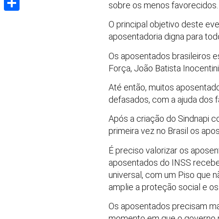
sobre os menos favorecidos.
Share
O principal objetivo deste eve
aposentadoria digna para tod
Os aposentados brasileiros e
Força, João Batista Inocentini
Até então, muitos aposentado
defasados, com a ajuda dos 
Após a criação do Sindnapi c
primeira vez no Brasil os ap
É preciso valorizar os apose
aposentados do INSS recebem 
universal, com um Piso que nã
amplie a proteção social e os 
Os aposentados precisam man
momento em que o governo pr