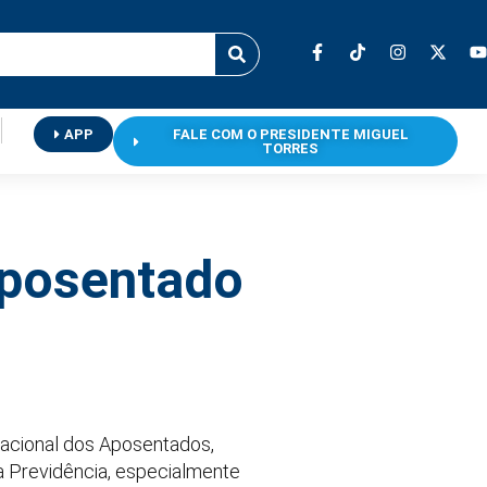
APP
FALE COM O PRESIDENTE MIGUEL
TORRES
aposentado
 Nacional dos Aposentados,
a Previdência, especialmente