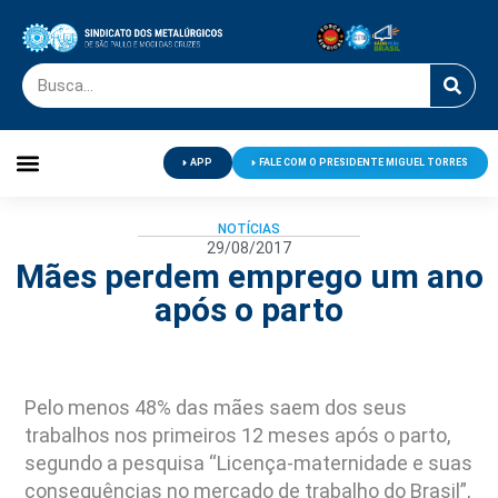
APP
FALE COM O PRESIDENTE MIGUEL TORRES
Palavra do Presidente
Jornal O Metalúrgico
Clube de Campo
Centro de Lazer
NOTÍCIAS
29/08/2017
Mães perdem emprego um ano
após o parto
Pelo menos 48% das mães saem dos seus
trabalhos nos primeiros 12 meses após o parto,
segundo a pesquisa “Licença-maternidade e suas
consequências no mercado de trabalho do Brasil”,