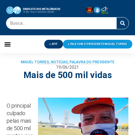
APP
FALE COM O PRESIDENTE MIGUEL TORRES
Palavra do Presidente
Jornal O Metalúrgico
Clube de Campo
Centro de Lazer
MIGUEL TORRES
,
NOTÍCIAS
,
PALAVRA DO PRESIDENTE
19/06/2021
Mais de 500 mil vidas
O principal
culpado
pelas mais
de 500 mil