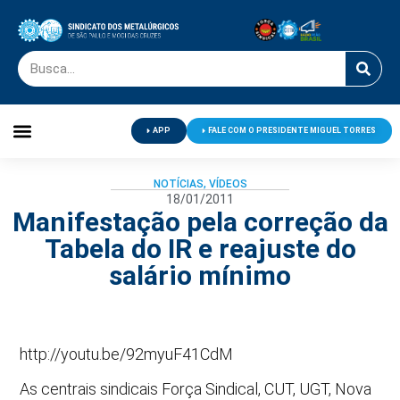
APP
FALE COM O PRESIDENTE MIGUEL TORRES
Palavra do Presidente
Jornal O Metalúrgico
Clube de Campo
Centro de Lazer
NOTÍCIAS
,
VÍDEOS
18/01/2011
Manifestação pela correção da
Tabela do IR e reajuste do
salário mínimo
http://youtu.be/92myuF41CdM
As centrais sindicais Força Sindical, CUT, UGT, Nova