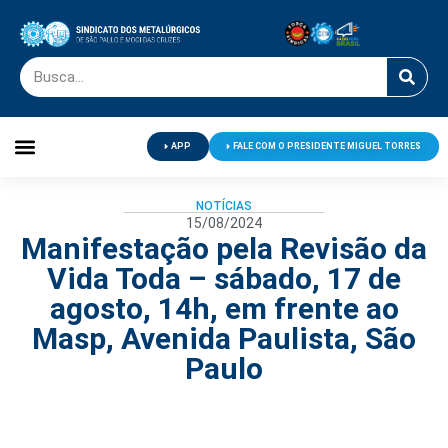
APP
FALE COM O PRESIDENTE MIGUEL TORRES
Palavra do Presidente
Jornal O Metalúrgico
Clube de Campo
Centro de Lazer
NOTÍCIAS
15/08/2024
Manifestação pela Revisão da
Vida Toda – sábado, 17 de
agosto, 14h, em frente ao
Masp, Avenida Paulista, São
Paulo