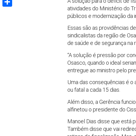
A solução para o déficit de f
atividades do Ministério do 
Share
públicos e modernização da in
Essas são as providências def
sindicalistas da região de Os
de saúde e de segurança na r
“A solução é pressão por conc
Osasco, quando o ideal seria
entregue ao ministro pelo pr
Uma das consequências é o a
ou fatal a cada 15 dias.
Além disso, a Gerência funcion
alfinetou o presidente do Cis
Manoel Dias disse que está p
Também disse que vai redirec