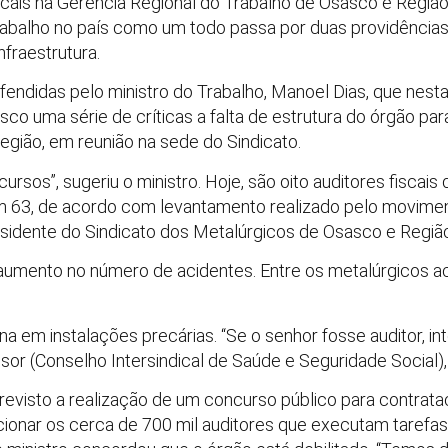
iscais na Gerência Regional do Trabalho de Osasco e Região
Trabalho no país como um todo passa por duas providências
fraestrutura.
endidas pelo ministro do Trabalho, Manoel Dias, que nesta 
asco uma série de críticas a falta de estrutura do órgão pa
egião, em reunião na sede do Sindicato.
ursos”, sugeriu o ministro. Hoje, são oito auditores fiscais
m 63, de acordo com levantamento realizado pelo movimento
esidente do Sindicato dos Metalúrgicos de Osasco e Regiã
umento no número de acidentes. Entre os metalúrgicos a
a em instalações precárias. “Se o senhor fosse auditor, int
ssor (Conselho Intersindical de Saúde e Seguridade Social),
revisto a realização de um concurso público para contrata
ionar os cerca de 700 mil auditores que executam tarefas 