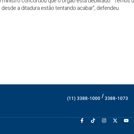
, o ministro concordou que o órgão está debilitado. “Temos
e desde a ditadura estão tentando acabar”, defendeu.
/
(11) 3388-1000
3388-1073