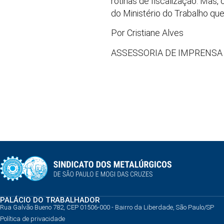
rotinas de fiscalização. Mas
do Ministério do Trabalho qu
Por Cristiane Alves
ASSESSORIA DE IMPRENSA
PALÁCIO DO TRABALHADOR
Rua Galvão Bueno 782, CEP 01506-000 - Bairro da Liberdade, São Paulo/SP
Política de privacidade