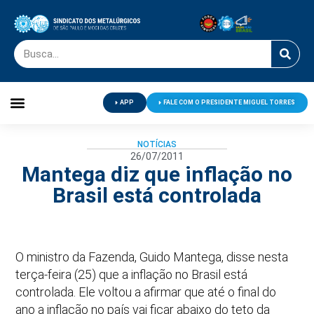
APP
FALE COM O PRESIDENTE MIGUEL TORRES
Palavra do Presidente
Jornal O Metalúrgico
Clube de Campo
Centro de Lazer
NOTÍCIAS
26/07/2011
Mantega diz que inflação no
Brasil está controlada
O ministro da Fazenda, Guido Mantega, disse nesta
terça-feira (25) que a inflação no Brasil está
controlada. Ele voltou a afirmar que até o final do
ano a inflação no país vai ficar abaixo do teto da