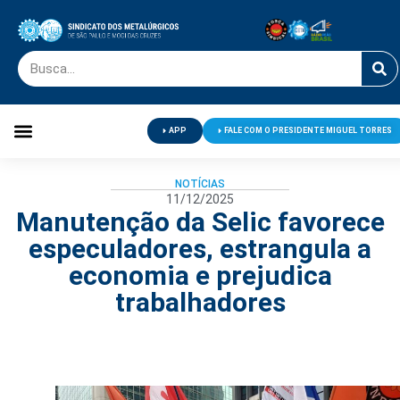
APP
FALE COM O PRESIDENTE MIGUEL TORRES
Palavra do Presidente
Jornal O Metalúrgico
Clube de Campo
Centro de Lazer
NOTÍCIAS
11/12/2025
Manutenção da Selic favorece
especuladores, estrangula a
economia e prejudica
trabalhadores